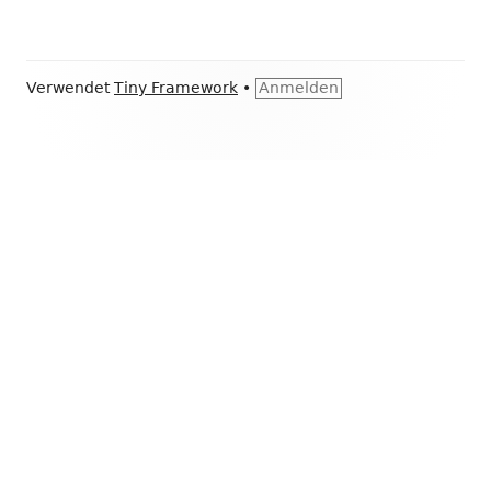
Footer
Verwendet
Tiny Framework
•
Anmelden
Inhalt