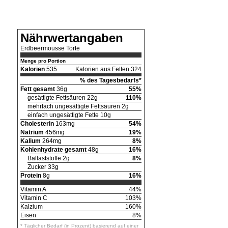
Nährwertangaben
Erdbeermousse Torte
Menge pro Portion
Kalorien
535
Kalorien aus Fetten 324
% des Tagesbedarfs*
Fett gesamt
36g
55%
gesättigte Fettsäuren 22g
110%
mehrfach ungesättigte Fettsäuren 2g
einfach ungesättigte Fette 10g
Cholesterin
163mg
54%
Natrium
456mg
19%
Kalium
264mg
8%
Kohlenhydrate gesamt
48g
16%
Ballaststoffe 2g
8%
Zucker 33g
Protein
8g
16%
Vitamin A
44%
Vitamin C
103%
Kalzium
160%
Eisen
8%
* Täglicher Bedarf (in Prozent) basierend auf einer