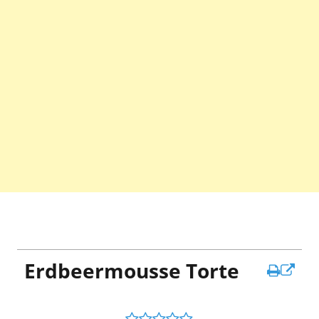
Erdbeermousse Torte
In
ne
Fen