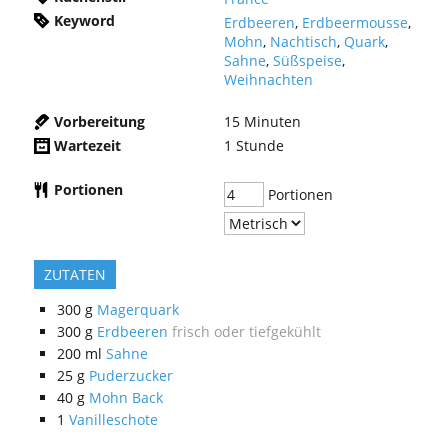
Keyword
Erdbeeren
,
Erdbeermousse
,
Mohn
,
Nachtisch
,
Quark
,
Sahne
,
Süßspeise
,
Weihnachten
Vorbereitung
15
Minuten
Wartezeit
1
Stunde
Portionen
Portionen
ZUTATEN
300
g
Magerquark
300
g
Erdbeeren
frisch oder tiefgekühlt
200
ml
Sahne
25
g
Puderzucker
40
g
Mohn Back
1
Vanilleschote