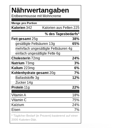
Nährwertangaben
Erdbeermousse mit Mohncreme
Menge pro Portion
Kalorien
342
Kalorien aus Fetten 225
% des Tagesbedarfs*
Fett gesamt
25g
38%
gesättigte Fettsäuren 13g
65%
mehrfach ungesättigte Fettsäuren 4g
einfach ungesättigte Fette 6g
Cholesterin
72mg
24%
Natrium
73mg
3%
Kalium
223mg
6%
Kohlenhydrate gesamt
20g
7%
Ballaststoffe 3g
12%
Zucker 14g
Protein
11g
22%
Vitamin A
18%
Vitamin C
75%
Kalzium
24%
Eisen
7%
* Täglicher Bedarf (in Prozent) basierend auf einer
2000 Kalorien-Diät.