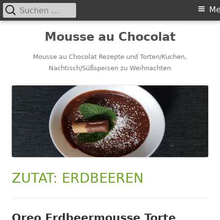
Suchen
Primäres
Me
nach:
Menü
Springe
Mousse au Chocolat
zum
Inhalt
Mousse au Chocolat Rezepte und Torten/Kuchen,
Nachtisch/Süßspeisen zu Weihnachten
ZUTAT:
ERDBEEREN
Oreo Erdbeermousse Torte