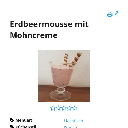
In
Erdbeermousse mit
ne
Fen
Mohncreme
öff
Menüart
Nachtisch
Küchenstil
France