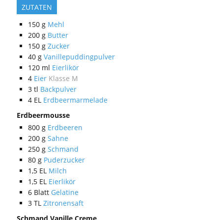
ZUTATEN
150
g
Mehl
200
g
Butter
150
g
Zucker
40
g
Vanillepuddingpulver
120
ml
Eierlikör
4
Eier
Klasse M
3
tl
Backpulver
4
EL
Erdbeermarmelade
Erdbeermousse
800
g
Erdbeeren
200
g
Sahne
250
g
Schmand
80
g
Puderzucker
1,5
EL
Milch
1,5
EL
Eierlikör
6
Blatt
Gelatine
3
TL
Zitronensaft
Schmand Vanille Creme