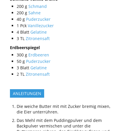
200
g
Schmand
200
g
Sahne
40
g
Puderzucker
1
Pck
Vanillezucker
4
Blatt
Gelatine
3
TL
Zitronensaft
Erdbeerspiegel
300
g
Erdbeeren
50
g
Puderzucker
3
Blatt
Gelatine
2
TL
Zitronensaft
ANLEITUNGEN
Die weiche Butter mit mit Zucker bremig mixen,
die Eier unterrühren.
Das Mehl mit dem Puddingpulver und dem
Backpulver vermischen und unter die