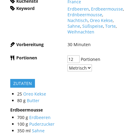
Küchenstil
France
Keyword
Erdbeeren
,
Erdbeermousse
,
Erdnbeermousse
,
Nachtisch
,
Oreo Kekse
,
Sahne
,
Süßspeise
,
Torte
,
Weihnachten
Vorbereitung
30
Minuten
Portionen
Portionen
ZUTATEN
25
Oreo Kekse
80
g
Butter
Erdbeermousse
700
g
Erdbeeren
100
g
Puderzucker
350
ml
Sahne