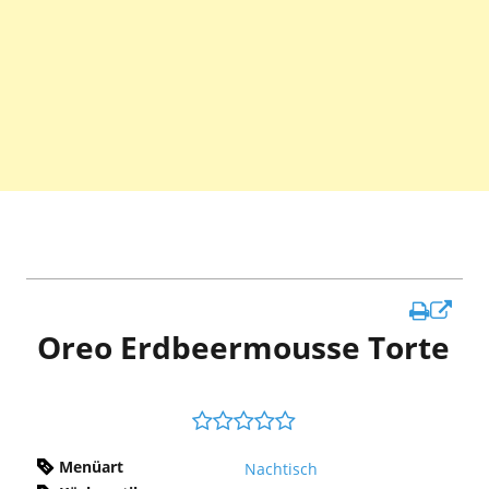
In
Oreo Erdbeermousse Torte
ne
Fen
öff
Menüart
Nachtisch