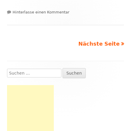
zu Erdbeermousse mit Mohncre
Hinterlasse einen Kommentar
Nächste Seite
Beitragsnavigation
Suchen
Haupt-
nach:
Seitenleiste