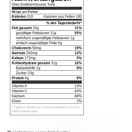
Oreo Erdbeermousse Torte
Menge pro Portion
Kalorien
310
Kalorien aus Fetten 180
% des Tagesbedarfs*
Fett gesamt
20g
31%
gesättigte Fettsäuren 11g
55%
mehrfach ungesättigte Fettsäuren 1g
einfach ungesättigte Fette 5g
Cholesterin
56mg
19%
Natrium
292mg
12%
Kalium
172mg
5%
Kohlenhydrate gesamt
31g
10%
Ballaststoffe 2g
8%
Zucker 23g
Protein
4g
8%
Vitamin A
23%
Vitamin C
64%
Kalzium
88%
Eisen
2%
* Täglicher Bedarf (in Prozent) basierend auf einer
2000 Kalorien-Diät.
zu Oreo Erdbeermousse Torte