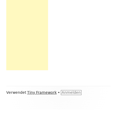
Footer
Verwendet
Tiny Framework
•
Anmelden
Inhalt