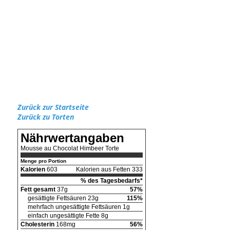
Zurück zur Startseite
Zurück zu Torten
Nährwertangaben
Mousse au Chocolat Himbeer Torte
Menge pro Portion
Kalorien
603
Kalorien aus Fetten 333
% des Tagesbedarfs*
Fett gesamt
37g
57%
gesättigte Fettsäuren 23g
115%
mehrfach ungesättigte Fettsäuren 1g
einfach ungesättigte Fette 8g
Cholesterin
168mg
56%