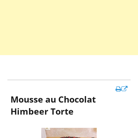
In
Mousse au Chocolat
ne
Fen
Himbeer Torte
öff