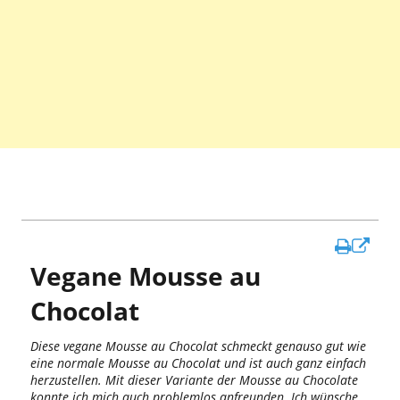
In
Vegane Mousse au
ne
Fen
Chocolat
öff
Diese vegane Mousse au Chocolat schmeckt genauso gut wie
eine normale Mousse au Chocolat und ist auch ganz einfach
herzustellen. Mit dieser Variante der Mousse au Chocolate
konnte ich mich auch problemlos anfreunden. Ich wünsche