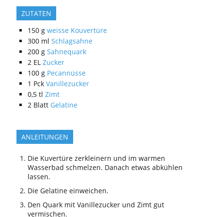
ZUTATEN
150
g
weisse Kouvertüre
300
ml
Schlagsahne
200
g
Sahnequark
2
EL
Zucker
100
g
Pecannüsse
1
Pck
Vanillezucker
0,5
tl
Zimt
2
Blatt
Gelatine
ANLEITUNGEN
Die Kuvertüre zerkleinern und im warmen
Wasserbad schmelzen. Danach etwas abkühlen
lassen.
Die Gelatine einweichen.
Den Quark mit Vanillezucker und Zimt gut
vermischen.