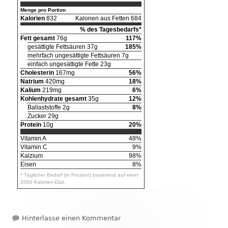
Menge pro Portion
Kalorien
832
Kalorien aus Fetten 684
% des Tagesbedarfs*
Fett gesamt
76g
117%
gesättigte Fettsäuren 37g
185%
mehrfach ungesättigte Fettsäuren 7g
einfach ungesättigte Fette 23g
Cholesterin
167mg
56%
Natrium
420mg
18%
Kalium
219mg
6%
Kohlenhydrate gesamt
35g
12%
Ballaststoffe 2g
8%
Zucker 29g
Protein
10g
20%
Vitamin A
48%
Vitamin C
9%
Kalzium
98%
Eisen
8%
* Täglicher Bedarf (in Prozent) basierend auf einer
2000 Kalorien-Diät.
zu Weisse Pekannuss Mousse
Hinterlasse einen Kommentar