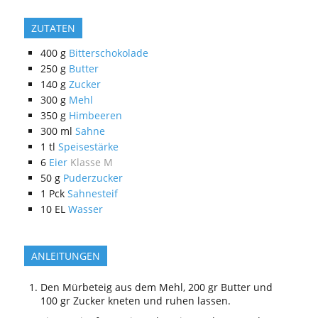
ZUTATEN
400
g
Bitterschokolade
250
g
Butter
140
g
Zucker
300
g
Mehl
350
g
Himbeeren
300
ml
Sahne
1
tl
Speisestärke
6
Eier
Klasse M
50
g
Puderzucker
1
Pck
Sahnesteif
10
EL
Wasser
ANLEITUNGEN
Den Mürbeteig aus dem Mehl, 200 gr Butter und
100 gr Zucker kneten und ruhen lassen.