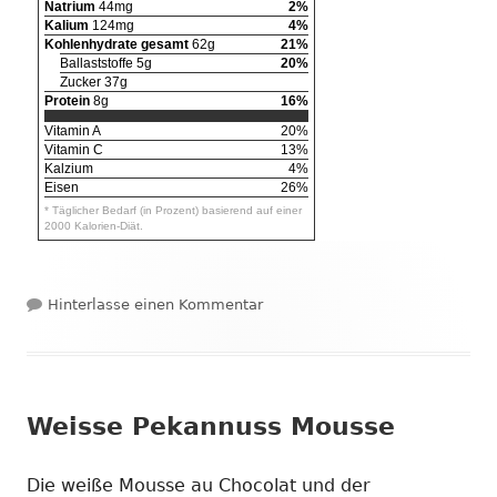
Natrium
44mg
2%
Kalium
124mg
4%
Kohlenhydrate gesamt
62g
21%
Ballaststoffe 5g
20%
Zucker 37g
Protein
8g
16%
Vitamin A
20%
Vitamin C
13%
Kalzium
4%
Eisen
26%
* Täglicher Bedarf (in Prozent) basierend auf einer
2000 Kalorien-Diät.
zu Mousse au Chocolat Himbeer 
Hinterlasse einen Kommentar
Weisse Pekannuss Mousse
Die weiße Mousse au Chocolat und der