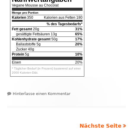
Vegane Mousse au Chocolat
Menge pro Portion
Kalorien
350
Kalorien aus Fetten 180
% des Tagesbedarfs*
Fett gesamt
20g
31%
gesättigte Fettsäuren 13g
65%
Kohlenhydrate gesamt
50g
17%
Ballaststoffe 5g
20%
Zucker 40g
Protein
5g
10%
Eisen
20%
* Täglicher Bedarf (in Prozent) basierend auf einer
2000 Kalorien-Diät.
zu Vegane Mousse au Chocolat
Hinterlasse einen Kommentar
Nächste Seite
Beitragsnavigation