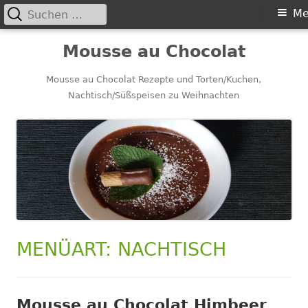
Suchen
Primäres
Me
nach:
Menü
Springe
Mousse au Chocolat
zum
Inhalt
Mousse au Chocolat Rezepte und Torten/Kuchen,
Nachtisch/Süßspeisen zu Weihnachten
MENÜART:
NACHTISCH
Mousse au Chocolat Himbeer