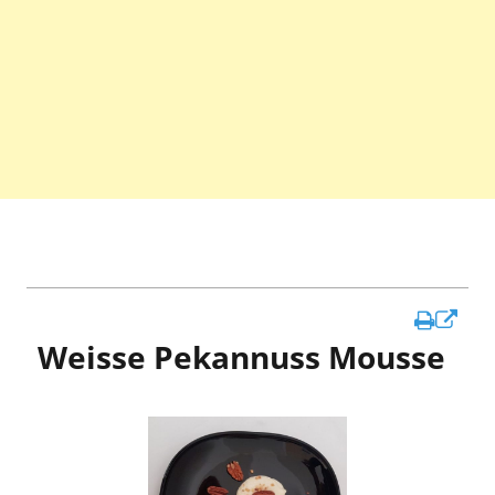
In
Weisse Pekannuss Mousse
ne
Fen
öff