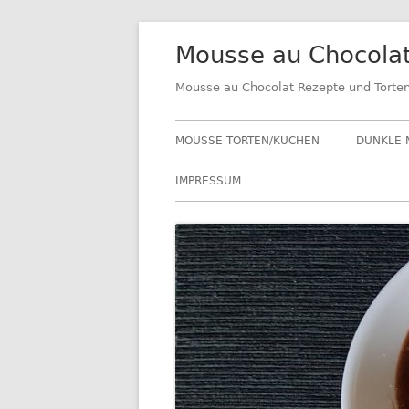
Springe
Mousse au Chocola
zum
Inhalt
Mousse au Chocolat Rezepte und Torte
Primäres
MOUSSE TORTEN/KUCHEN
DUNKLE 
Menü
IMPRESSUM