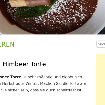
EREN
Such
Ha
nach
Se
 Himbeer Torte
beer Torte
ist sehr mächtig und eignet sich
m Herbst oder Winter. Machen Sie die Torte am
e sicher sein, dass sie auch schnittfest ist.