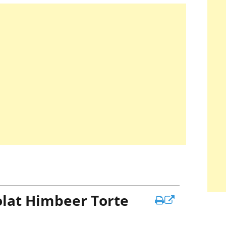
lat Himbeer Torte
In
neuem