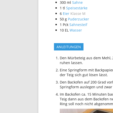
300
ml
Sahne
1
tl
Speisestärke
6
Eier
Klasse M
50
g
Puderzucker
1
Pck
Sahnesteif
10
EL
Wasser
ANLEITUNGEN
Den Mürbeteig aus dem Mehl, 2
ruhen lassen.
Eine Springform mit Backpapie
der Teig sich gut lösen lässt.
Den Backofen auf 200 Grad vorh
Springform auslegen und zwar
Im Backofen ca. 15 Minuten ba
Teig dann aus dem Backofen n
Ring soll noch nicht abgenom