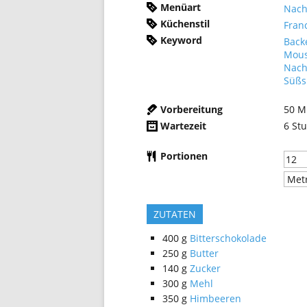
Menüart
Nach
Küchenstil
Fran
Keyword
Back
Mous
Nach
Süßs
Vorbereitung
50
M
Wartezeit
6
St
Portionen
ZUTATEN
400
g
Bitterschokolade
250
g
Butter
140
g
Zucker
300
g
Mehl
350
g
Himbeeren