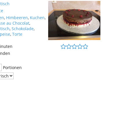
Fenster
tisch
öffnen
ce
en
,
Himbeeren
,
Kuchen
,
se au Chocolat
,
tisch
,
Schokolade
,
peise
,
Torte
inuten
unden
Portionen