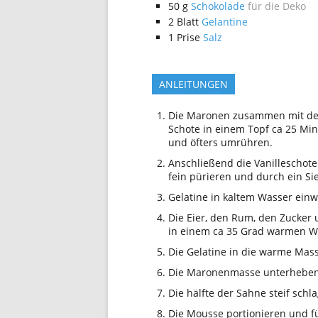
50
g
Schokolade
für die Deko
2
Blatt
Gelantine
1
Prise
Salz
ANLEITUNGEN
Die Maronen zusammen mit der
Schote in einem Topf ca 25 Min
und öfters umrühren.
Anschließend die Vanilleschot
fein pürieren und durch ein Si
Gelatine in kaltem Wasser ein
Die Eier, den Rum, den Zucker 
in einem ca 35 Grad warmen W
Die Gelatine in die warme Mas
Die Maronenmasse unterheben
Die hälfte der Sahne steif sch
Die Mousse portionieren und für