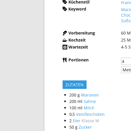
Küchenstil
Fran
Keyword
Mar
Choc
Süßs
Vorbereitung
60
M
Kochzeit
25
M
Wartezeit
4-5
S
Portionen
ZUTATEN
200
g
Maronen
200
ml
Sahne
100
ml
Milch
0,5
Vanilleschoten
2
Eier
Klasse M
50
g
Zucker