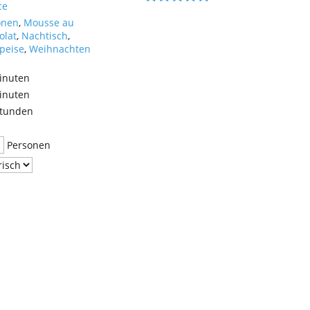
öffnen
ce
onen
,
Mousse au
olat
,
Nachtisch
,
peise
,
Weihnachten
inuten
inuten
tunden
Personen