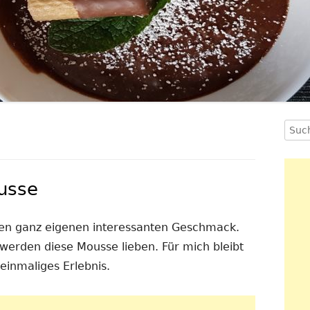
Such
Ha
nach
Se
usse
nen ganz eigenen interessanten Geschmack.
erden diese Mousse lieben. Für mich bleibt
einmaliges Erlebnis.