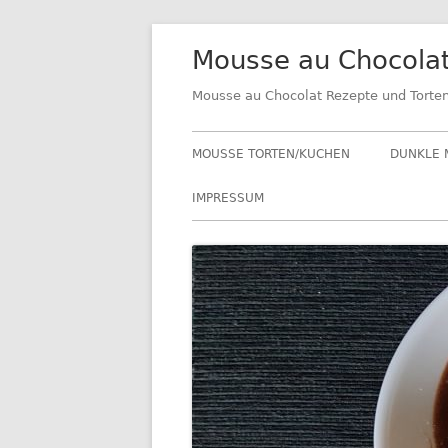
Springe
Mousse au Chocola
zum
Inhalt
Mousse au Chocolat Rezepte und Torte
Primäres
MOUSSE TORTEN/KUCHEN
DUNKLE 
Menü
IMPRESSUM