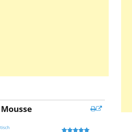
e Mousse
In
neuem
Fenster
tisch